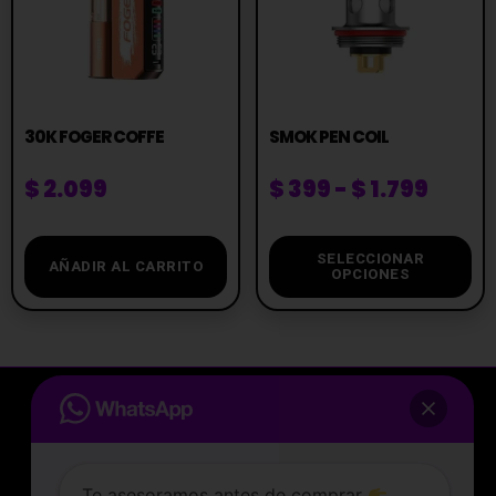
30K FOGER COFFE
SMOK PEN COIL
$
2.099
$
399
-
$
1.799
SELECCIONAR
AÑADIR AL CARRITO
OPCIONES
Te asesoramos antes de comprar
Tocá acá y hablá con nosotros por
La tienda de vapeo mejor valorada de Uruguay.
WhatsApp