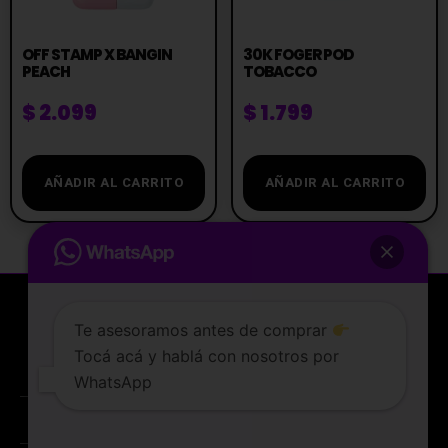
OFF STAMP X BANGIN
30K FOGER POD
PEACH
TOBACCO
$
2.099
$
1.799
AÑADIR AL CARRITO
AÑADIR AL CARRITO
Te asesoramos antes de comprar
Tocá acá y hablá con nosotros por
La tienda de vapeo mejor valorada de Uruguay.
WhatsApp
ATENCIÓN AL CLIENTE
Lunes a sabados de 10 a 19 hs