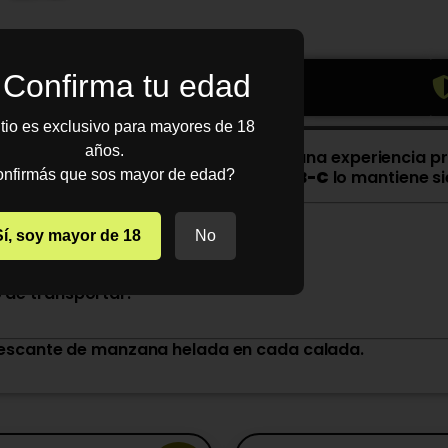
Confirma tu edad
INSTRUCCIONES
ASESORAMIENTO
itio es exclusivo para mayores de 18
años.
salt nic)
, este dispositivo garantiza una experiencia p
o, mientras que la
nfirmás que sos mayor de edad?
carga rápida USB-C
lo mantiene s
e Ice
 hielo.
Sí, soy mayor de 18
No
lt nic).
 de transportar.
frescante de manzana helada en cada calada.