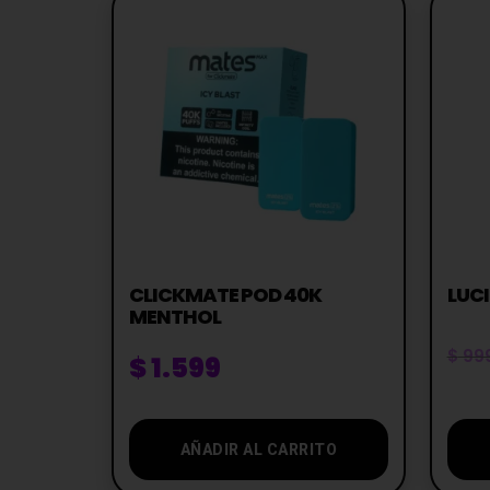
CLICKMATE POD 40K
LUCI
MENTHOL
$
99
$
1.599
AÑADIR AL CARRITO