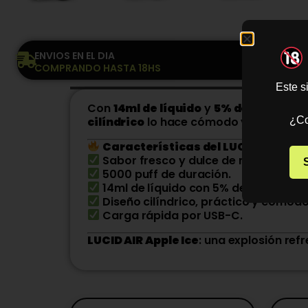
ENVIOS EN EL DIA
COMPRANDO HASTA 18HS
Este s
Con
14ml de líquido
y
5% de nicotina (
cilíndrico
lo hace cómodo y ergonómic
¿Co
Características del LUCID AIR Appl
Sabor fresco y dulce de manzana con
5000 puff de duración.
14ml de líquido con 5% de nicotina (sa
Diseño cilíndrico, práctico y cómodo
Carga rápida por USB-C.
LUCID AIR Apple Ice
: una explosión re