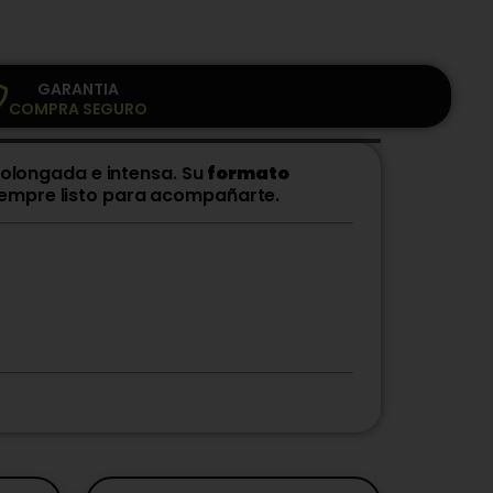
GARANTIA
COMPRA SEGURO
rolongada e intensa. Su
formato
iempre listo para acompañarte.