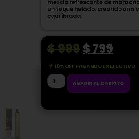
mezcla refrescante de manzana 
un toque helado, creando una c
equilibrada.
$
999
$
799
10% OFF PAGANDO EN EFECTIVO
AÑADIR AL CARRITO