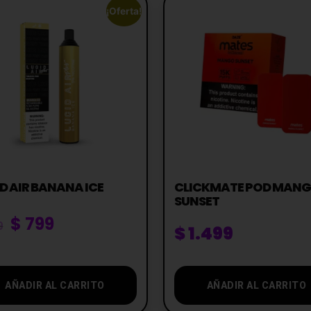
¡Oferta!
D AIR BANANA ICE
CLICKMATE POD MAN
SUNSET
$
799
9
$
1.499
AÑADIR AL CARRITO
AÑADIR AL CARRITO