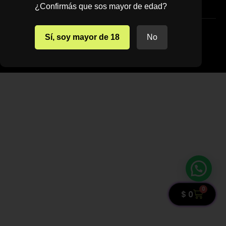
TERMINOS Y CONDICIONES
¿Confirmás que sos mayor de edad?
© 2022 TIENDAVAPER.UY
Sí, soy mayor de 18
No
Todos los derechos reservados.
0
$
0