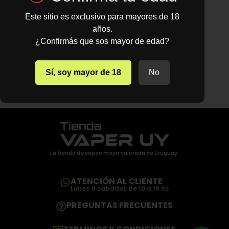
Este sitio es exclusivo para mayores de 18
años.
SMOK
(2)
VAPORESSO
¿Confirmás que sos mayor de edad?
(3)
Sí, soy mayor de 18
No
La tienda de vapeo mejor valorada de Uruguay.
ATENCIÓN AL CLIENTE
Lunes a sabados de 10 a 19 hs
PREGUNTAS FRECUENTES