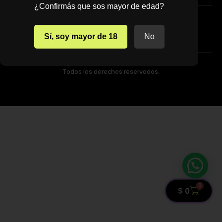
¿Confirmás que sos mayor de edad?
PREGUNTAS FRECUENTES
Sí, soy mayor de 18
No
TERMINOS Y CONDICIONES
© 2022 TIENDAVAPER.UY
Todos los derechos reservados.
0
$
0