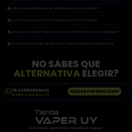
¿Qué concentraciones de nicotina tienen los chicles?
¿Los Pouches y los Chicles producen humo o vapor?
¿Por qué comprar Pouches y Chicles de Nicotina en TiendaVaper?
¿Pouches o Chicles de Nicotina? Elegí la opción ideal para vos
NO SABES QUE
ALTERNATIVA
ELEGIR?
TE ASESORAMOS
HABLAR POR WHATSAPP
EN MENOS DE 5 MINUTOS
La tienda de vapeo mejor valorada de Uruguay.