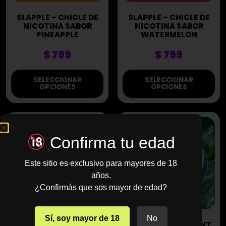
SLAPPLE – CHICLE DE
SLAPPLE – CHICLE DE
NICOTINA SABOR
NICOTINA SABOR
PINEAPPLE
WATERMELON
$
799
$
799
SELECCIONAR
SELECCIONAR
OPCIONES
OPCIONES
Confirma tu edad
Este sitio es exclusivo para mayores de 18
años.
¿Confirmás que sos mayor de edad?
Sí, soy mayor de 18
No
ZYN POUCHES –
ZYN POUCHES – MINT