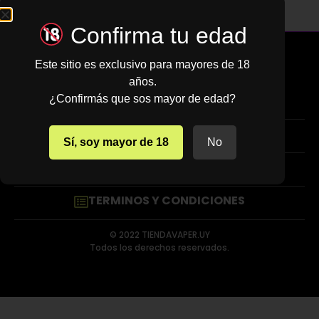
Confirma tu edad
Este sitio es exclusivo para mayores de 18
años.
La tienda de vapeo mejor valorada de Uruguay.
¿Confirmás que sos mayor de edad?
ATENCIÓN AL CLIENTE
Sí, soy mayor de 18
No
Lunes a sabados de 10 a 19 hs
PREGUNTAS FRECUENTES
TERMINOS Y CONDICIONES
© 2022 TIENDAVAPER.UY
Todos los derechos reservados.