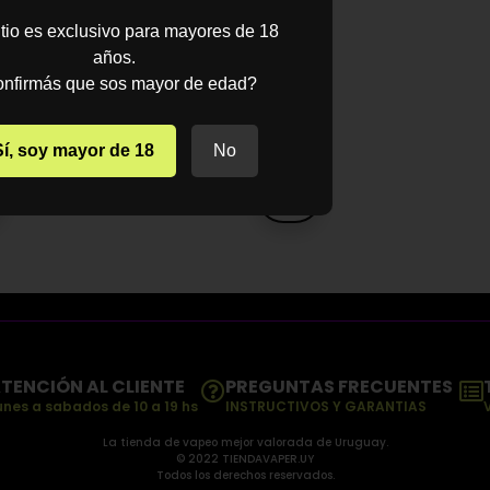
.699
$
2.699
itio es exclusivo para mayores de 18
años.
-
.999
nfirmás que sos mayor de edad?
$
3.999
NAR
Sí, soy mayor de 18
No
ES
SELECCIONAR
OPCIONES
TENCIÓN AL CLIENTE
PREGUNTAS FRECUENTES
unes a sabados de 10 a 19 hs
INSTRUCTIVOS Y GARANTIAS
La tienda de vapeo mejor valorada de Uruguay.
© 2022 TIENDAVAPER.UY
Todos los derechos reservados.