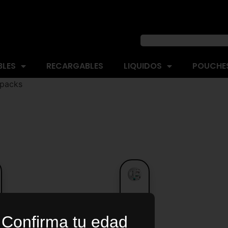
BLES
RECARGABLES
LIQUIDOS
POUCHES
 packs
L
JUUL
S
LABS
Confirma tu edad
KIT