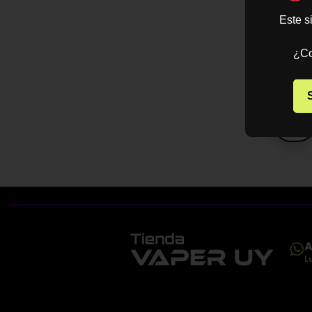
$
1
Este s
-
$
3
¿Co
SELECCIO
OPCION
A
L