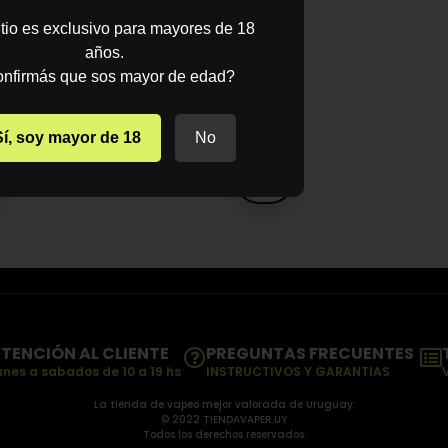
.699
$
2.699
itio es exclusivo para mayores de 18
años.
-
.999
nfirmás que sos mayor de edad?
$
3.999
NAR
Sí, soy mayor de 18
No
ES
SELECCIONAR
OPCIONES
TENCIÓN AL CLIENTE
PREGUNTAS FRECUENTES
unes a sabados de 10 a 19 hs
INSTRUCTIVOS Y GARANTIAS
La tienda de vapeo mejor valorada de Uruguay.
© 2022 TIENDAVAPER.UY
Todos los derechos reservados.