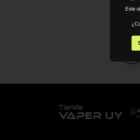
$
1
Este s
-
$
3
¿Co
SELECCIO
OPCION
A
L