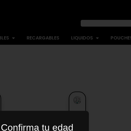
BLES
RECARGABLES
LIQUIDOS
POUCHES
L
JUUL
S
LABS
Confirma tu edad
KIT