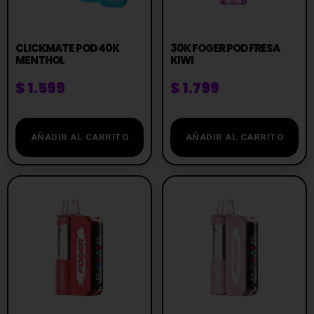
CLICKMATE POD 40K
30K FOGER POD FRESA
MENTHOL
KIWI
$
1.599
$
1.799
AÑADIR AL CARRITO
AÑADIR AL CARRITO