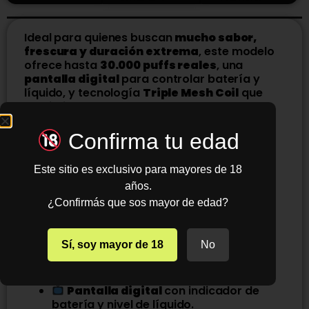
Ideal para quienes buscan
mucho sabor,
frescura y duración extrema
, este modelo
ofrece hasta
30.000 puffs reales
, una
pantalla digital
para controlar batería y
líquido, y tecnología
Triple Mesh Coil
que
maximiza el sabor.
Características:
Confirma tu edad
Hasta
30.000 puff
de duración real.
Este sitio es exclusivo para mayores de 18
Batería 850 mAh
recargable vía
años.
USB-C
.
¿Confirmás que sos mayor de edad?
Precargado con
5% nicotina (50 mg
salt nic)
.
Sí, soy mayor de 18
No
Triple Mesh Coil
para sabor más
intenso y vapor denso.
Pantalla digital
con indicador de
batería y nivel de líquido.