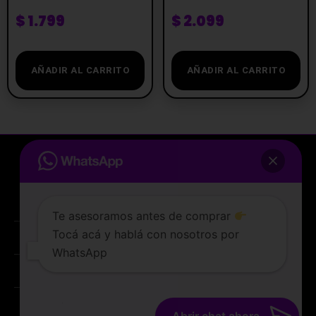
$
1.799
$
2.099
AÑADIR AL CARRITO
AÑADIR AL CARRITO
Te asesoramos antes de comprar
Tocá acá y hablá con nosotros por
La tienda de vapeo mejor valorada de Uruguay.
WhatsApp
ATENCIÓN AL CLIENTE
Lunes a sabados de 10 a 19 hs
PREGUNTAS FRECUENTES
TERMINOS Y CONDICIONES