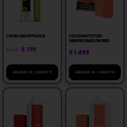
LUCID AIR APPLE ICE
CLICKMATE POD
GRAPPLEMELON RED
$
799
$
999
$
1.499
AÑADIR AL CARRITO
AÑADIR AL CARRITO