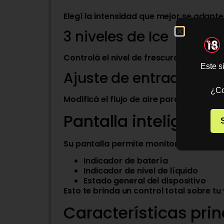
Elegí la intensidad que mejor se adapte 
3 niveles de Ice
Controlá el nivel de frescura para una
Este s
Ajuste de entrada de a
¿Co
Modificá el flujo de aire para obtener
Pantalla inteligente
Su pantalla permite monitorear en tiem
Indicador de batería
Indicador de nivel de líquido
Estado general del dispositivo
Esto te brinda un control total sobre t
Características prin