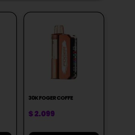
30K FOGER COFFE
$
2.099