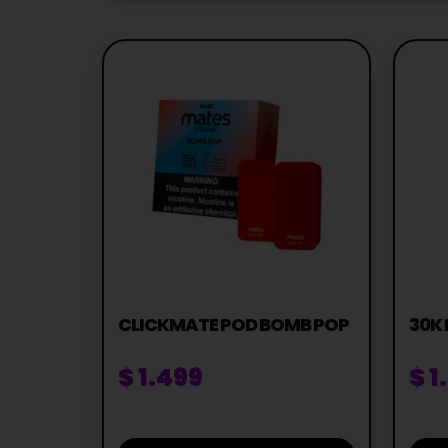
CLICKMATE POD BOMB POP
30K
$
1.499
$
1