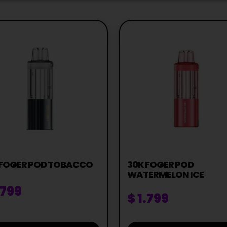
 FOGER POD TOBACCO
30K FOGER POD
WATERMELON ICE
.799
$
1.799