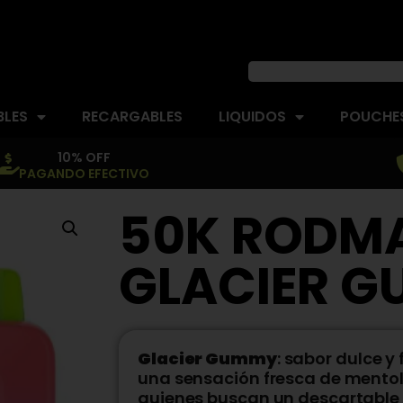
BLES
RECARGABLES
LIQUIDOS
POUCHES
10% OFF
PAGANDO EFECTIVO
50K RODM
GLACIER 
Glacier Gummy
: sabor dulce y
una sensación fresca de mentol a
quienes buscan un descartable 