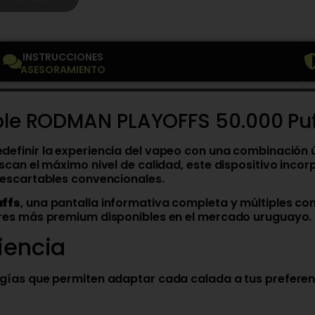
INSTRUCCIONES
ASESORAMIENTO
ble RODMAN PLAYOFFS 50.000 Puf
edefinir la experiencia del vapeo con una combinación 
scan el máximo nivel de calidad, este dispositivo inc
escartables convencionales.
uffs
, una pantalla informativa completa y múltiples co
res más premium disponibles en el mercado uruguayo.
iencia
ías que permiten adaptar cada calada a tus preferen