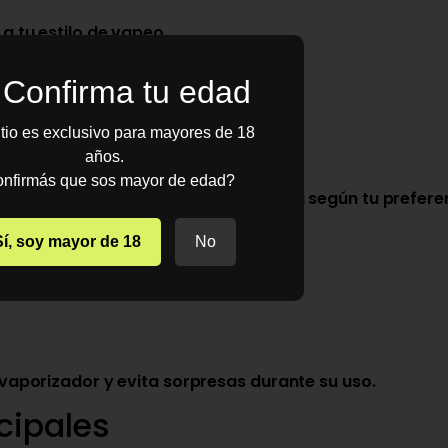
a tu estilo de vapeo.
Confirma tu edad
 experiencia más suave o más intensa.
itio es exclusivo para mayores de 18
ire
años.
nfirmás que sos mayor de edad?
 una calada más cerrada o más abierta según tu prefere
 integrada
Sí, soy mayor de 18
No
po real:
u vaporizador y evita sorpresas durante su uso.
cipales