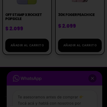
OFF STAMP X ROCKET
30K FOGER PEACH ICE
POPSICLE
$
2.099
$
2.099
AÑADIR AL CARRITO
AÑADIR AL CARRITO
Te asesoramos antes de comprar
Tocá acá y hablá con nosotros por
La tienda de vapeo mejor valorada de Uruguay.
WhatsApp
ATENCIÓN AL CLIENTE
Lunes a sabados de 10 a 19 hs