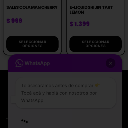
SALES COLA MAN CHERRY
E-LIQUID SHIJIN TART
LEMON
$
999
$
1.399
SELECCIONAR
SELECCIONAR
OPCIONES
OPCIONES
Te asesoramos antes de comprar
Tocá acá y hablá con nosotros por
La tienda de vapeo mejor valorada de Uruguay.
WhatsApp
ATENCIÓN AL CLIENTE
Lunes a sabados de 10 a 19 hs
PREGUNTAS FRECUENTES