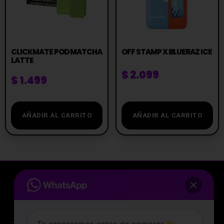
CLICKMATE POD MATCHA
OFF STAMP X BLUERAZ ICE
LATTE
$
2.099
$
1.499
AÑADIR AL CARRITO
AÑADIR AL CARRITO
Te asesoramos antes de comprar
La tienda de vapeo mejor valorada de Uruguay.
Tocá acá y hablá con nosotros por