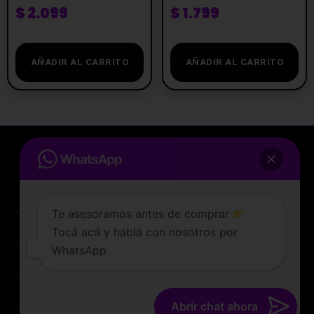
$
2.099
$
1.799
AÑADIR AL CARRITO
AÑADIR AL CARRITO
Te asesoramos antes de comprar
Tocá acá y hablá con nosotros por
La tienda de vapeo mejor valorada de Uruguay.
WhatsApp
ATENCIÓN AL CLIENTE
Lunes a sabados de 10 a 19 hs
PREGUNTAS FRECUENTES
TERMINOS Y CONDICIONES
Abrir chat ahora