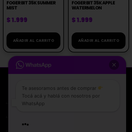
FOGER BIT 35K SUMMER
FOGER BIT 35K APPLE
MIST
WATERMELON
$
1.999
$
1.999
AÑADIR AL CARRITO
AÑADIR AL CARRITO
Te asesoramos antes de comprar
Tocá acá y hablá con nosotros por
La tienda de vapeo mejor valorada de Uruguay.
WhatsApp
ATENCIÓN AL CLIENTE
Lunes a sabados de 10 a 19 hs
Entregamos en el dia
PREGUNTAS FRECUENTES