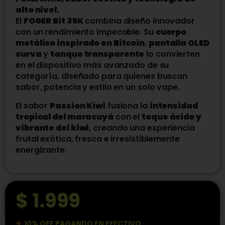
alto nivel.
El
FOGER Bit 35K
combina diseño innovador
con un rendimiento impecable. Su
cuerpo
metálico inspirado en Bitcoin
,
pantalla OLED
curva
y
tanque transparente
lo convierten
en el dispositivo más avanzado de su
categoría, diseñado para quienes buscan
sabor, potencia y estilo en un solo vape.
El sabor
Passion Kiwi
fusiona la
intensidad
tropical del maracuyá
con el
toque ácido y
vibrante del kiwi
, creando una experiencia
frutal exótica, fresca e irresistiblemente
energizante.
$
1.999
10% OFF PAGANDO EN EFECTIVO