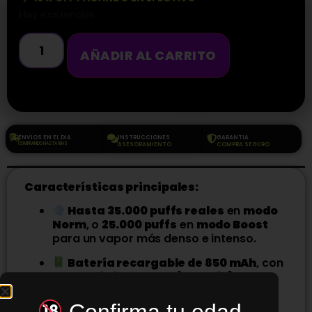
Hay existencias
AÑADIR AL CARRITO
ENVIOS EN EL DIA
INSTRUCCIONES
GARANTIA
COMPRANDO HASTA 18HS
ASESORAMIENTO
COMPRA SEGURO
Características principales:
Hasta 35.000 puffs reales
en
modo
Norm
, o
25.000 puffs
en
modo Boost
para un vapor más denso e intenso.
Batería recargable de 850 mAh
, con
carga rápida USB-C (~30 min)
y
protección contra sobrecarga.