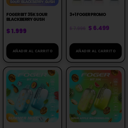
FOGER BIT 35K SOUR
3+1 FOGER PROMO
BLACKBERRY GUSH
$
6.499
$
7.996
$
1.999
AÑADIR AL CARRITO
AÑADIR AL CARRITO