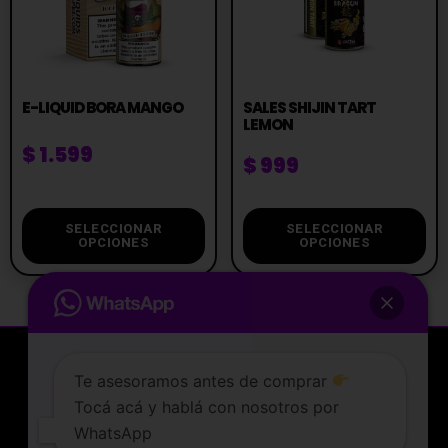
E-LIQUID BORA MANGO
SALES SHIJIN TART
LEMON
$
1.599
$
999
SELECCIONAR
SELECCIONAR
OPCIONES
OPCIONES
Te asesoramos antes de comprar
Tocá acá y hablá con nosotros por
La tienda de vapeo mejor valorada de Uruguay.
WhatsApp