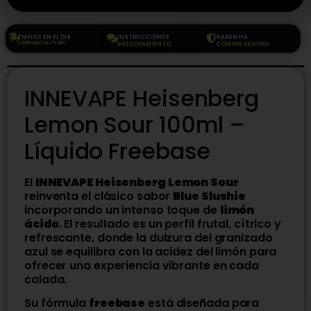
ENVIOS EN EL DIA
INSTRUCCIONES
GARANTIA
COMPRANDO HASTA 18HS
ASESORAMIENTO
COMPRA SEGURO
INNEVAPE Heisenberg
Lemon Sour 100ml –
Líquido Freebase
El
INNEVAPE Heisenberg Lemon Sour
reinventa el clásico sabor
Blue Slushie
incorporando un intenso toque de
limón
ácido
. El resultado es un perfil frutal, cítrico y
refrescante, donde la dulzura del granizado
azul se equilibra con la acidez del limón para
ofrecer una experiencia vibrante en cada
calada.
Su fórmula
freebase
está diseñada para