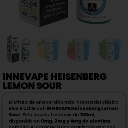
INNEVAPE HEISENBERG
LEMON SOUR
Disfruta de una versión más intensa del clásico
Blue Slushie con
INNEVAPE Heisenberg Lemon
Sour
. Este líquido freebase de
100ml
,
disponible en
0mg, 3mg y 6mg de nicotina
,
combina el característico granizado azul con