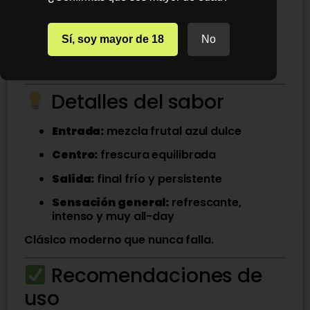
Perfil frutal fresco tipo slushie
Sí, soy mayor de 18
No
Ideal para equipos sub-ohm
Gran producción de vapor
Detalles del sabor
Entrada:
mezcla frutal azul dulce
Centro:
frescura equilibrada
Salida:
final frío y persistente
Sensación general:
refrescante,
intenso y muy all-day
Clásico moderno que nunca falla.
Recomendaciones de
uso