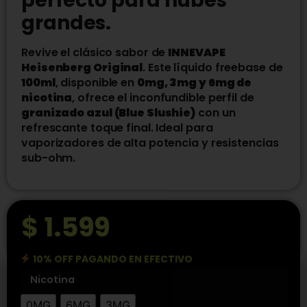
perfecto para nubes
grandes.
Revive el clásico sabor de
INNEVAPE
Heisenberg Original
. Este líquido freebase de
100ml
, disponible en
0mg, 3mg y 6mg de
nicotina
, ofrece el inconfundible perfil de
granizado azul (Blue Slushie)
con un
refrescante toque final. Ideal para
vaporizadores de alta potencia y resistencias
sub-ohm.
$
1.599
10% OFF PAGANDO EN EFECTIVO
Nicotina
0MG
6MG
3MG