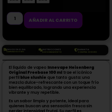
AÑADIR AL CARRITO
ENVIOS EN EL DIA
INSTRUCCIONES
GARANTIA
COMPRANDO HASTA 18HS
ASESORAMIENTO
COMPRA SEGURO
El liquido de vapeo
Innevape Heisenberg
Original Freebase 100 ml
trae el icónico
perfil
blue slushie
que tanto gusta: una
mezcla dulce–refrescante con un toque frío
bien equilibrado, logrando una experiencia
vibrante y muy repetible.
Es un sabor limpio y potente, ideal para
quienes buscan una sensación fresca sin
perder intensidad frutal. Su perfil es