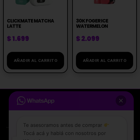
CLICKMATE MATCHA
30K FOGER ICE
LATTE
WATERMELON
$
1.699
$
2.099
AÑADIR AL CARRITO
AÑADIR AL CARRITO
Te asesoramos antes de comprar
Tocá acá y hablá con nosotros por
La tienda de vapeo mejor valorada de Uruguay.
WhatsApp
ATENCIÓN AL CLIENTE
Lunes a sabados de 10 a 19 hs