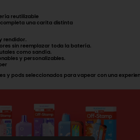
ría reutilizable
completa una carita distinta
 rendidor.
res sin reemplazar toda la batería.
rutales como sandía.
onables y personalizables.
per
s y pods seleccionados para vapear con una experienc