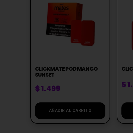
CLICKMATE POD MANGO
CLI
SUNSET
$
1
$
1.499
AÑADIR AL CARRITO