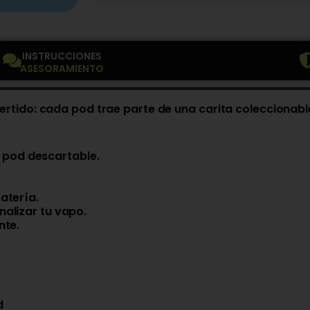
INSTRUCCIONES
ASESORAMIENTO
rtido: cada pod trae parte de una carita coleccionabl
 + pod descartable.
atería.
alizar tu vapo.
nte.
d