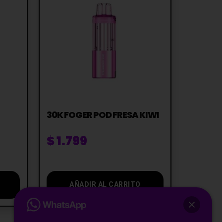
30K FOGER POD FRESA KIWI
$
1.799
AÑADIR AL CARRITO
Te asesoramos antes de comprar