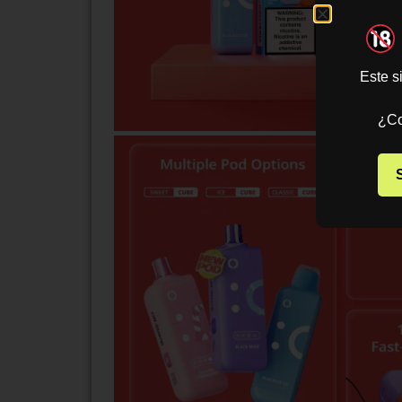
Este s
¿Co