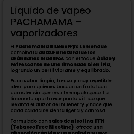
Liquido de vapeo
PACHAMAMA –
vaporizadores
El
Pachamama Blueberrys Lemonade
combina la
dulzura natural de los
arándanos maduros
con el toque
ácido y
refrescante de una limonada bien fría
,
logrando un perfil vibrante y equilibrado.
Es un sabor limpio, fresco y muy repetible,
ideal para quienes buscan un frutal con
carácter sin que resulte empalagoso. La
limonada aporta ese punto cítrico que
levanta el dulzor del blueberry y hace que
cada calada se sienta ligera y sabrosa.
Formulado con
sales de nicotina TFN
(Tobacco Free Nicotine)
, ofrece una
absorción rápida y una calada suave
,