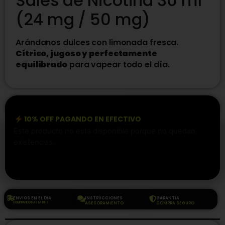
Sales de Nicotina 30 ml
(24 mg / 50 mg)
Arándanos dulces con limonada fresca.
Cítrico, jugoso y perfectamente
equilibrado
para vapear todo el día.
10% OFF PAGANDO EN EFECTIVO
Este producto no está disponible porque no quedan
existencias.
ENVIOS EN EL DIA
INSTRUCCIONES
GARANTIA
COMPRANDO HASTA 18HS
ASESORAMIENTO
COMPRA SEGURO