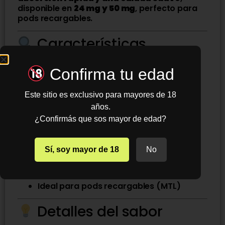
disponible en
24 mg y 50 mg
, perfecto para
pods recargables.
Características
Marca:
Pachamama
Confirma tu edad
Sabor:
Blueberrys Lemonade
Este sitio es exclusivo para mayores de 18
Tipo:
Sales de nicotina TFN
años.
Presentación:
30 ml
¿Confirmás que sos mayor de edad?
Nicotina disponible:
24 mg / 50 mg
Sí, soy mayor de 18
No
Perfil frutal cítrico equilibrado
Calada suave y constante
Ideal para pods recargables (MTL)
Detalles del sabor