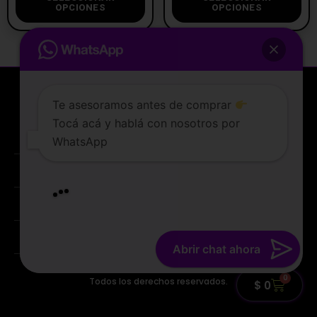
OPCIONES
OPCIONES
Te asesoramos antes de comprar
Tocá acá y hablá con nosotros por
La tienda de vapeo mejor valorada de Uruguay.
WhatsApp
ATENCIÓN AL CLIENTE
Lunes a sabados de 10 a 19 hs
Entregamos en el dia
PREGUNTAS FRECUENTES
TERMINOS Y CONDICIONES
Abrir chat ahora
© 2022 TIENDAVAPER.UY
0
Todos los derechos reservados.
$
0