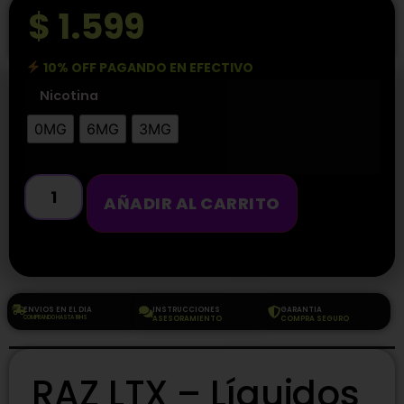
$
1.599
10% OFF PAGANDO EN EFECTIVO
Nicotina
0MG
6MG
3MG
AÑADIR AL CARRITO
ENVIOS EN EL DIA
INSTRUCCIONES
GARANTIA
COMPRANDO HASTA 18HS
ASESORAMIENTO
COMPRA SEGURO
RAZ LTX – Líquidos