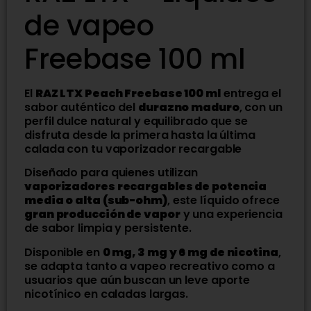
de vapeo
Freebase 100 ml
El
RAZ LTX Peach Freebase 100 ml
entrega el
sabor auténtico del
durazno maduro
, con un
perfil dulce natural y equilibrado que se
disfruta desde la primera hasta la última
calada con tu vaporizador recargable
Diseñado para quienes utilizan
vaporizadores recargables de potencia
media o alta (sub-ohm)
, este líquido ofrece
gran producción de vapor
y una experiencia
de sabor limpia y persistente.
Disponible en
0 mg, 3 mg y 6 mg de nicotina
,
se adapta tanto a vapeo recreativo como a
usuarios que aún buscan un leve aporte
nicotínico en caladas largas.