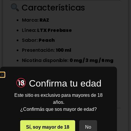
Características
Marca:
RAZ
Línea:
LTX Freebase
Sabor:
Peach
Presentación:
100 ml
Nicotina disponible:
0 mg / 3 mg / 6 mg
Tipo:
Freebase
Ideal para equipos sub-ohm
Confirma tu edad
Gran producción de vapor
Este sitio es exclusivo para mayores de 18
Sabor frutal limpio y consistente
años.
¿Confirmás que sos mayor de edad?
Detalles del sabor
Entrada:
durazno dulce y jugoso
Sí, soy mayor de 18
No