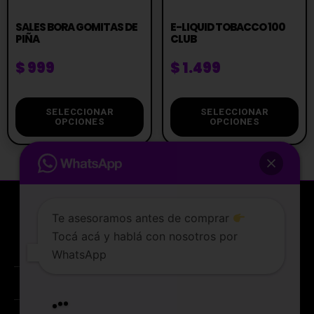
SALES BORA GOMITAS DE
E-LIQUID TOBACCO 100
PIÑA
CLUB
$
999
$
1.499
SELECCIONAR
SELECCIONAR
OPCIONES
OPCIONES
Te asesoramos antes de comprar
Tocá acá y hablá con nosotros por
La tienda de vapeo mejor valorada de Uruguay.
WhatsApp
ATENCIÓN AL CLIENTE
Lunes a sabados de 10 a 19 hs
Entregamos en el dia
PREGUNTAS FRECUENTES