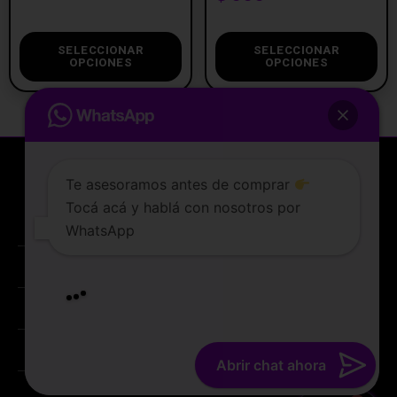
SELECCIONAR
SELECCIONAR
OPCIONES
OPCIONES
Te asesoramos antes de comprar
Tocá acá y hablá con nosotros por
La tienda de vapeo mejor valorada de Uruguay.
WhatsApp
ATENCIÓN AL CLIENTE
Lunes a sabados de 10 a 19 hs
Entregamos en el dia
PREGUNTAS FRECUENTES
TERMINOS Y CONDICIONES
Abrir chat ahora
© 2022 TIENDAVAPER.UY