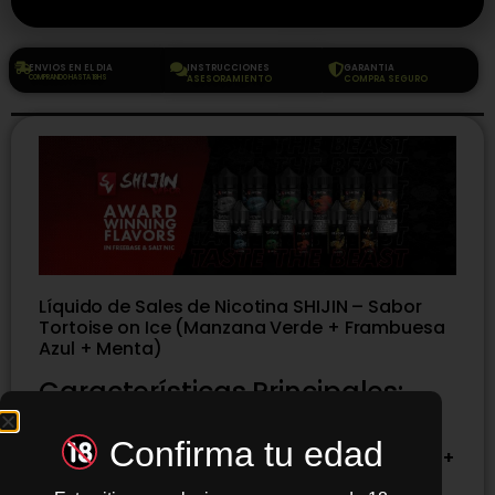
ENVIOS EN EL DIA
INSTRUCCIONES
GARANTIA
COMPRANDO HASTA 18HS
ASESORAMIENTO
COMPRA SEGURO
Líquido de Sales de Nicotina SHIJIN – Sabor
Tortoise on Ice (Manzana Verde + Frambuesa
Azul + Menta)
Características Principales:
Marca:
SHIJIN
Confirma tu edad
Sabor:
Tortoise on Ice (Manzana Verde +
Frambuesa Azul )