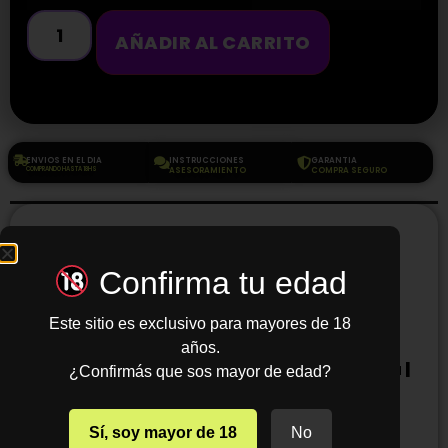
AÑADIR AL CARRITO
ENVIOS EN EL DIA
INSTRUCCIONES
GARANTIA
COMPRANDO HASTA 18HS
ASESORAMIENTO
COMPRA SEGURO
Slapple Nicotine Gum
– Chicles con Nic (40
Confirma tu edad
unidades)
Este sitio es exclusivo para mayores de 18
años.
Apoyo para dejar de fumar | Acción rápida |
¿Confirmás que sos mayor de edad?
Sabor duradero
Slapple Nicotine Gum Watermelon
ofrece
Sí, soy mayor de 18
No
un
sabor refrescante y ligero
que ayuda a