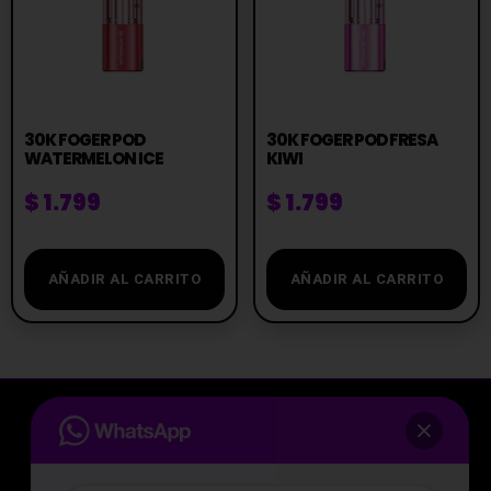
30K FOGER POD
30K FOGER POD FRESA
WATERMELON ICE
KIWI
$
1.799
$
1.799
AÑADIR AL CARRITO
AÑADIR AL CARRITO
Te asesoramos antes de comprar
Tocá acá y hablá con nosotros por
La tienda de vapeo mejor valorada de Uruguay.