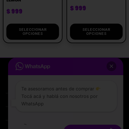
$
999
$
999
SELECCIONAR
SELECCIONAR
OPCIONES
OPCIONES
Te asesoramos antes de comprar
Tocá acá y hablá con nosotros por
La tienda de vapeo mejor valorada de Uruguay.
WhatsApp
ATENCIÓN AL CLIENTE
Lunes a sabados de 10 a 19 hs
PREGUNTAS FRECUENTES
TERMINOS Y CONDICIONES