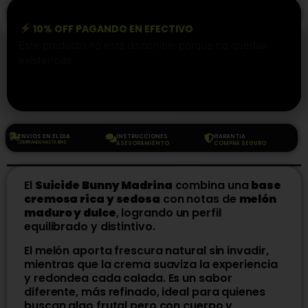
10% OFF PAGANDO EN EFECTIVO
Este producto no está disponible porque no quedan
existencias.
ENVIOS EN EL DIA
INSTRUCCIONES
GARANTIA
COMPRANDO HASTA 18HS
ASESORAMIENTO
COMPRA SEGURO
El
Suicide Bunny Madrina
combina una
base
cremosa rica y sedosa
con notas de
melón
maduro y dulce
, logrando un perfil
equilibrado y distintivo.
El melón aporta frescura natural sin invadir,
mientras que la crema suaviza la experiencia
y redondea cada calada. Es un sabor
diferente, más refinado, ideal para quienes
buscan algo frutal pero con cuerpo y