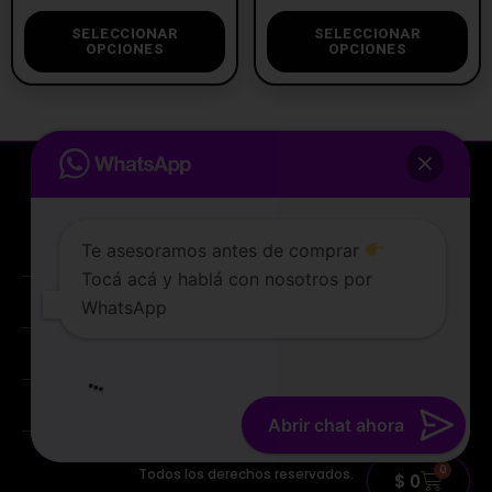
SELECCIONAR
SELECCIONAR
OPCIONES
OPCIONES
Te asesoramos antes de comprar
Tocá acá y hablá con nosotros por
La tienda de vapeo mejor valorada de Uruguay.
WhatsApp
ATENCIÓN AL CLIENTE
Lunes a sabados de 10 a 19 hs
PREGUNTAS FRECUENTES
TERMINOS Y CONDICIONES
Abrir chat ahora
© 2022 TIENDAVAPER.UY
0
Todos los derechos reservados.
$
0