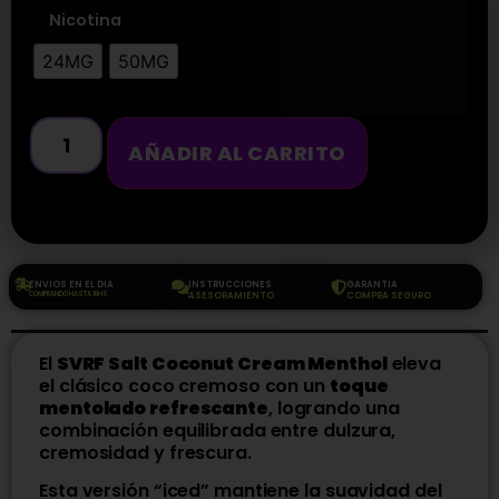
Nicotina
24MG
50MG
AÑADIR AL CARRITO
ENVIOS EN EL DIA
INSTRUCCIONES
GARANTIA
COMPRANDO HASTA 18HS
ASESORAMIENTO
COMPRA SEGURO
El
SVRF Salt Coconut Cream Menthol
eleva
el clásico coco cremoso con un
toque
mentolado refrescante
, logrando una
combinación equilibrada entre dulzura,
cremosidad y frescura.
Esta versión “iced” mantiene la suavidad del