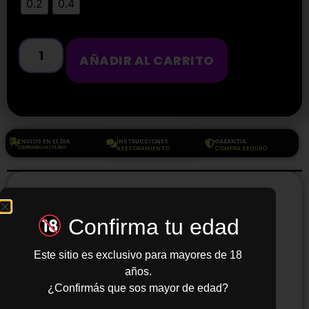
0.2
0.4
AÑADIR AL CARRITO
ENVIOS EN EL DIA
INSTRUCCIONES
GARANTIA
COMPRANDO HASTA 18HS
ASESORAMIENTO
COMPRA SEGURO
VAPORESSO GTI
Confirma tu edad
COIL
Este sitio es exclusivo para mayores de 18
años.
Opciones Disponibles
¿Confirmás que sos mayor de edad?
GTI 0.2Ω (60-75W)
→
Gran producción de