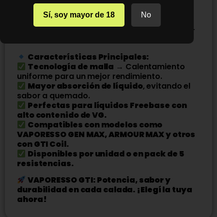
vapor con excelente equilibrio en sabor, ideal
para caladas DTL (Direct-to-Lung).
Sí, soy mayor de 18
No
GTI 0.4Ω (50-60W)
→
Mayor duración con
un vapeo más fresco y una entrega de sabor
intensa.
Características Principales:
Tecnología de malla
→ Calentamiento
uniforme para un mejor rendimiento.
Mayor absorción de líquido
, evitando el
sabor a quemado.
Perfectas para líquidos Freebase con
alto contenido de VG.
Compatibles con modelos como
VAPORESSO GEN MAX, ARMOUR MAX y otros
con GTI Coil.
Disponibles por unidad o en pack de 5
resistencias.
VAPORESSO GTI: Potencia, sabor y
durabilidad en cada calada. ¡Elegí la tuya
ahora!