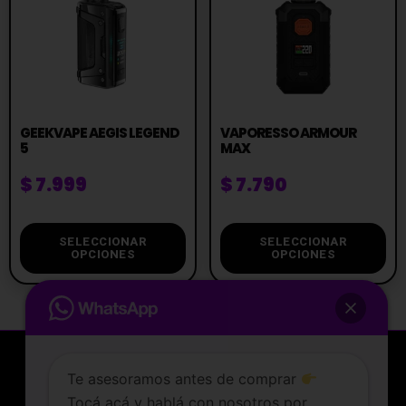
GEEKVAPE AEGIS LEGEND
VAPORESSO ARMOUR
5
MAX
$
7.999
$
7.790
SELECCIONAR
SELECCIONAR
OPCIONES
OPCIONES
Te asesoramos antes de comprar
Tocá acá y hablá con nosotros por