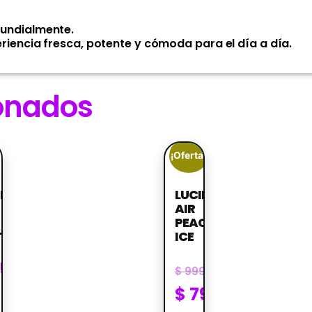
undialmente.
iencia fresca, potente y cómoda para el día a día.
ionados
¡Oferta!
CKMATE
LUCID
AIR
PEACH
THOL
ICE
.599
$
999
$
799
R