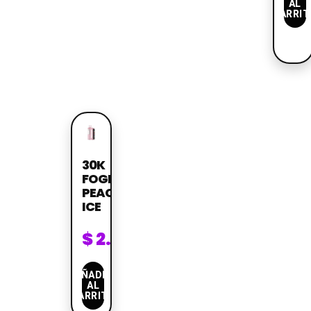
AL
CARRIT
30K
FOGER
PEACH
ICE
$
2.099
AÑADIR
AL
CARRITO