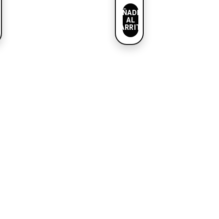
O
AÑADIR
AL
CARRITO