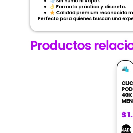
Sin humo ni vapor.
Formato práctico y discreto.
Calidad premium reconocida m
Perfecto para quienes buscan una exper
Productos relac
CLI
POD
40K
MEN
$
1
AÑADI