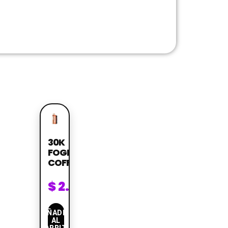
30K
FOGER
COFFE
$
2.099
AÑADIR
AL
CARRITO