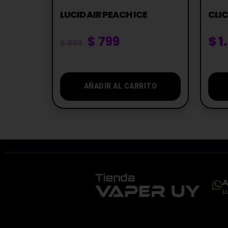
LUCID AIR PEACH ICE
CLI
$
799
$
1
$
999
AÑADIR AL CARRITO
A
L