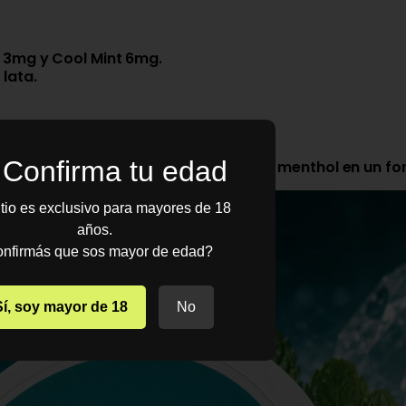
 3mg y Cool Mint 6mg.
lata.
marcas líderes en nicotine pouches.
Confirma tu edad
nsaciones refrescantes de la menta y el menthol en un
itio es exclusivo para mayores de 18
años.
nfirmás que sos mayor de edad?
Sí, soy mayor de 18
No