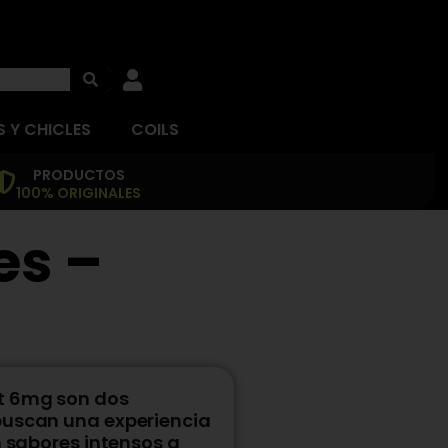
 Y CHICLES
COILS
PRODUCTOS
100% ORIGINALES
es –
nt 6mg son dos
buscan una experiencia
n sabores intensos a