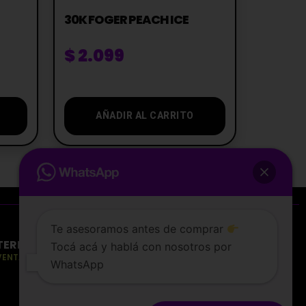
30K FOGER PEACH ICE
$
2.099
AÑADIR AL CARRITO
Te asesoramos antes de comprar
Tocá acá y hablá con nosotros por
WhatsApp
TERMINOS Y CONDICIONES
VENTA PROHIBIDA A MENORES DE 18 AÑOS
Entregamos en el dia
0
$
0