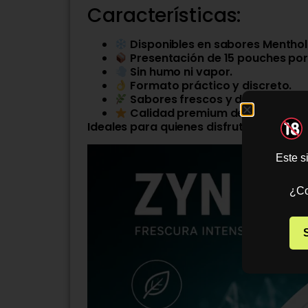
Características:
Disponibles en sabores Menthol
Presentación de 15 pouches por 
Sin humo ni vapor.
Formato práctico y discreto.
Sabores frescos y duraderos.
Calidad premium de una de las 
Ideales para quienes disfrutan las se
Este s
¿Co