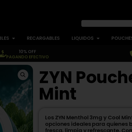
BLES
RECARGABLES
LIQUIDOS
POUCHES
10% OFF
PAGANDO EFECTIVO
ZYN Pouch
Mint
Los ZYN Menthol 3mg y Cool Mi
opciones ideales para quienes 
fresca, limpia y refrescante. Co