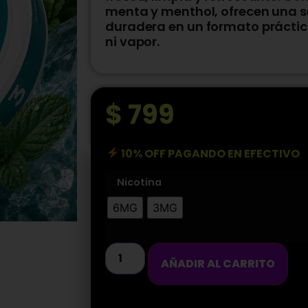
menta y menthol, ofrecen una s
duradera en un formato práctico
ni vapor.
$
799
10% OFF PAGANDO EN EFECTIVO
Nicotina
6MG
3MG
AÑADIR AL CARRITO