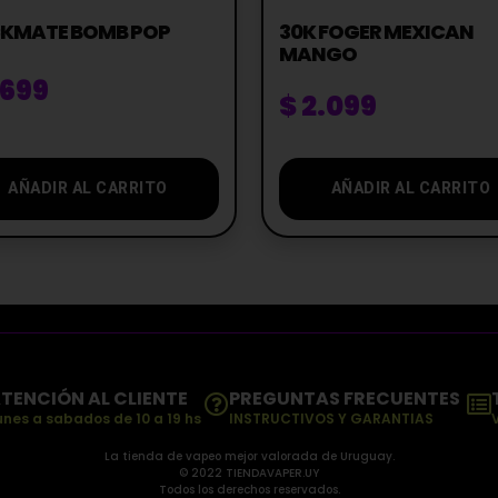
CKMATE BOMB POP
30K FOGER MEXICAN
MANGO
.699
$
2.099
AÑADIR AL CARRITO
AÑADIR AL CARRITO
TENCIÓN AL CLIENTE
PREGUNTAS FRECUENTES
unes a sabados de 10 a 19 hs
INSTRUCTIVOS Y GARANTIAS
La tienda de vapeo mejor valorada de Uruguay.
© 2022 TIENDAVAPER.UY
Todos los derechos reservados.