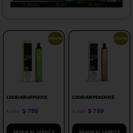
¡Oferta!
¡Oferta!
LUCID AIR APPLE ICE
LUCID AIR PEACH ICE
$
799
$
799
$
999
$
999
AÑADIR AL CARRITO
AÑADIR AL CARRITO