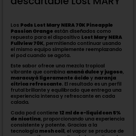
descartable Lost MARY
Los
Pods Lost Mary NERA 70K Pineapple
Passion Orange
están diseñados como
repuesto para el dispositivo
Lost Mary NERA
Fullview 70K
, permitiendo continuar usando
el mismo equipo simplemente reemplazando
el pod cuando se agota.
Este sabor ofrece una mezcla tropical
vibrante que combina
ananá dulce y jugoso
,
maracuyá ligeramente ácido
y
naranja
cítrica refrescante
. El resultado es un perfil
frutal brillante y equilibrado que entrega una
experiencia intensa y refrescante en cada
calada.
Cada pod contiene
12 ml de e-liquid con 5%
de nicotina
, proporcionando una experiencia
consistente y potente. Gracias a la
tecnología
mesh coil
, el vapor se produce de