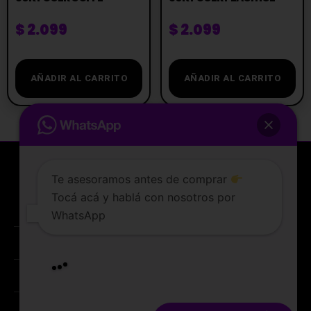
$
2.099
$
2.099
AÑADIR AL CARRITO
AÑADIR AL CARRITO
Te asesoramos antes de comprar
Tocá acá y hablá con nosotros por
La tienda de vapeo mejor valorada de Uruguay.
WhatsApp
ATENCIÓN AL CLIENTE
Lunes a sabados de 10 a 19 hs
Entregamos en el dia
PREGUNTAS FRECUENTES
TERMINOS Y CONDICIONES