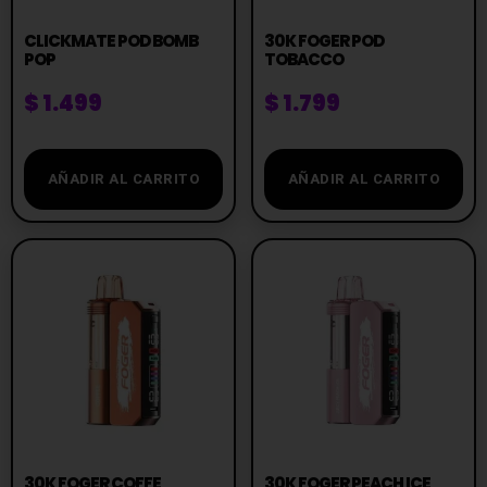
CLICKMATE POD BOMB
30K FOGER POD
POP
TOBACCO
$
1.499
$
1.799
AÑADIR AL CARRITO
AÑADIR AL CARRITO
30K FOGER COFFE
30K FOGER PEACH ICE