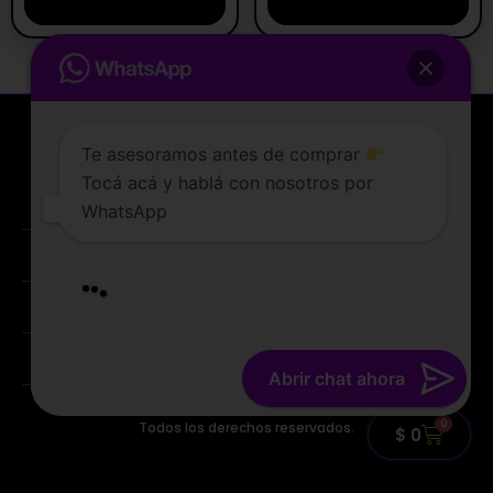
Te asesoramos antes de comprar
Tocá acá y hablá con nosotros por
La tienda de vapeo mejor valorada de Uruguay.
WhatsApp
ATENCIÓN AL CLIENTE
Lunes a sabados de 10 a 19 hs
PREGUNTAS FRECUENTES
TERMINOS Y CONDICIONES
Abrir chat ahora
© 2022 TIENDAVAPER.UY
0
Todos los derechos reservados.
$
0