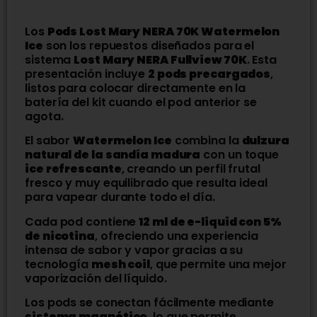
Los
Pods Lost Mary NERA 70K Watermelon
Ice
son los repuestos diseñados para el
sistema
Lost Mary NERA Fullview 70K
. Esta
presentación incluye
2 pods precargados
,
listos para colocar directamente en la
batería del kit cuando el pod anterior se
agota.
El sabor
Watermelon Ice
combina la
dulzura
natural de la sandía madura
con un toque
ice refrescante
, creando un perfil frutal
fresco y muy equilibrado que resulta ideal
para vapear durante todo el día.
Cada pod contiene
12 ml de e-liquid con 5%
de nicotina
, ofreciendo una experiencia
intensa de sabor y vapor gracias a su
tecnología
mesh coil
, que permite una mejor
vaporización del líquido.
Los pods se conectan fácilmente mediante
sistema magnético
, lo que permite