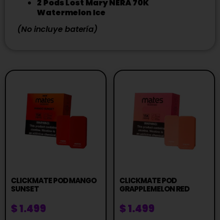
2 Pods Lost Mary NERA 70K
Watermelon Ice
(No incluye batería)
CLICKMATE POD MANGO
CLICKMATE POD
SUNSET
GRAPPLEMELON RED
$
1.499
$
1.499