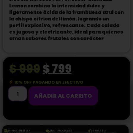
Lemon combina la intensidad dulce y
ligeramente ácida de la frambuesa azul con
la chispa cítrica del limón, logrando un
perfil explosivo, refrescante. Cada calada
es jugosa y electrizante, ideal para quienes
aman sabores frutales con carácter
$
999
$
799
10% OFF PAGANDO EN EFECTIVO
AÑADIR AL CARRITO
ENVIOS EN EL DIA
INSTRUCCIONES
GARANTIA