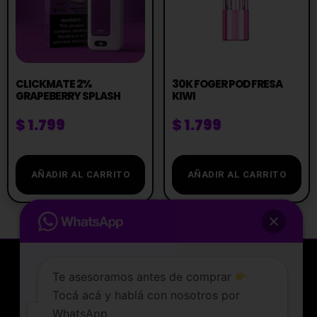
CLICKMATE 2%
30K FOGER POD FRESA
GRAPEBERRY SPLASH
KIWI
$
1.799
$
1.799
AÑADIR AL CARRITO
AÑADIR AL CARRITO
Te asesoramos antes de comprar
Tocá acá y hablá con nosotros por
La tienda de vapeo mejor valorada de Uruguay.
WhatsApp