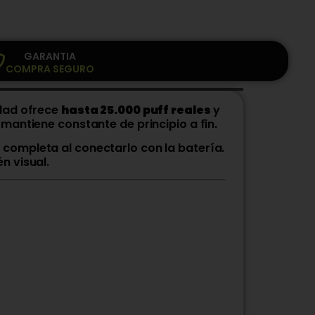
GARANTIA
COMPRA SEGURO
idad ofrece
hasta 25.000 puff reales
y
mantiene constante de principio a fin.
e completa al conectarlo con la batería.
n visual.