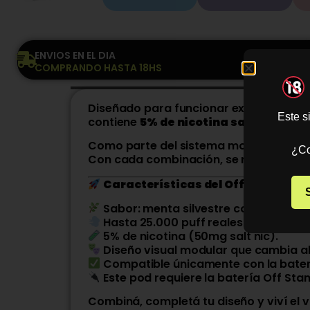
ENVIOS EN EL DIA
COMPRANDO HASTA 18HS
Diseñado para funcionar exclusivament
Este s
contiene
5% de nicotina salt
, brindan
Como parte del sistema modular de Of
¿Co
Con cada combinación, se revela un di
Características del Off Stamp X – 
Sabor: menta silvestre con un fresc
Hasta 25.000 puff reales.
5% de nicotina (50mg salt nic).
Diseño visual modular que cambia al
Compatible únicamente con la bater
Este pod requiere la batería Off Sta
Combiná, completá tu diseño y viví el 