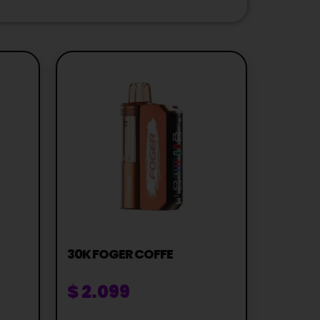
30K FOGER COFFE
$
2.099