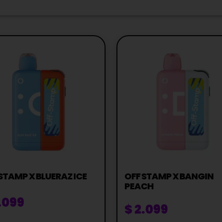
STAMP X BLUERAZ ICE
OFF STAMP X BANGIN
PEACH
.099
$
2.099