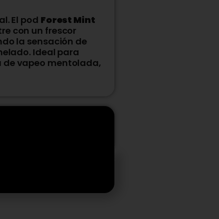
l. El pod
Forest Mint
re con un frescor
ndo la sensación de
helado. Ideal para
a de vapeo mentolada,