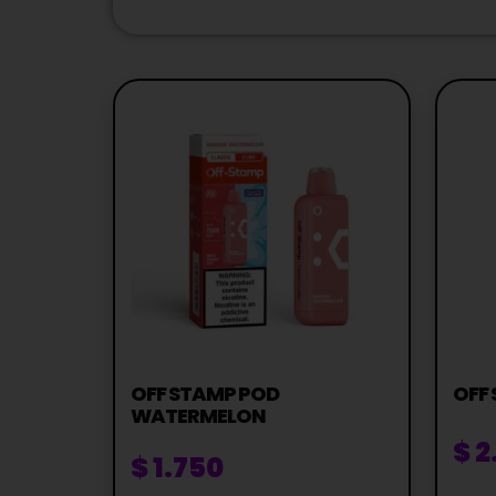
OFF STAMP POD
OFF 
WATERMELON
$
2
$
1.750