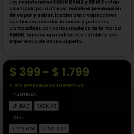
Las
resistencias SMOK RPM 2 y RPM 3
están
diseñadas para ofrecer
máxima producción
de vapor y sabor
, ideales para vapeadores
que buscan caladas intensas y potentes.
Compatibles con varios modelos de la marca
SMOK
, brindan un rendimiento estable y una
experiencia de vapeo superior.
$
399
-
$
1.799
10% OFF PAGANDO EN EFECTIVO
CANTIDAD:
UNIDAD
PACK X5
Ohm:
RPM2 0.16
RPM3 0.23