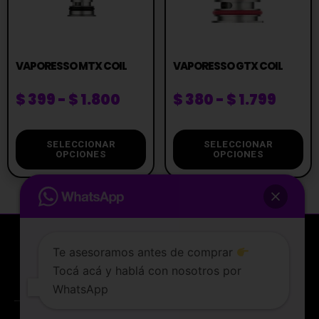
VAPORESSO MTX COIL
VAPORESSO GTX COIL
$
399
-
$
1.800
$
380
-
$
1.799
SELECCIONAR
SELECCIONAR
OPCIONES
OPCIONES
Te asesoramos antes de comprar
Tocá acá y hablá con nosotros por
La tienda de vapeo mejor valorada de Uruguay.
WhatsApp
ATENCIÓN AL CLIENTE