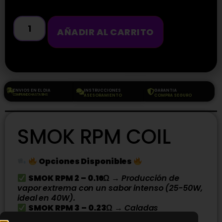
AÑADIR AL CARRITO
ENVIOS EN EL DIA
INSTRUCCIONES
GARANTIA
COMPRANDO HASTA 18HS
ASESORAMIENTO
COMPRA SEGURO
SMOK RPM COIL
Opciones Disponibles
SMOK RPM 2 – 0.16Ω
→
Producción de
vapor extrema con un sabor intenso (25-50W,
ideal en 40W).
SMOK RPM 3 – 0.23Ω
→
Caladas
equilibradas con gran densidad de vapor y