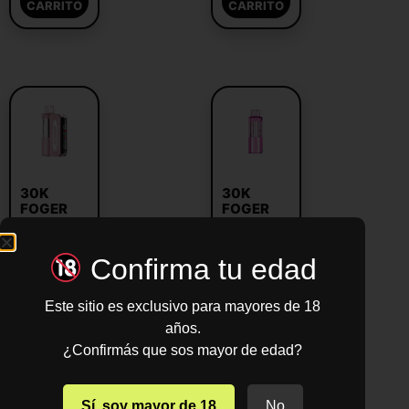
CARRITO
CARRITO
30K
30K
FOGER
FOGER
PEACH
POD
ICE
FRESA
KIWI
Confirma tu edad
$
2.099
$
1.799
Este sitio es exclusivo para mayores de 18
AÑADIR
años.
AL
AÑADIR
CARRITO
AL
¿Confirmás que sos mayor de edad?
CARRITO
Sí, soy mayor de 18
No