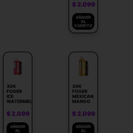
$
2.099
AÑADIR
AL
CARRITO
30K
30K
FOGER
FOGER
ICE
MEXICAN
WATERMELON
MANGO
$
2.099
$
2.099
AÑADIR
AÑADIR
AL
AL