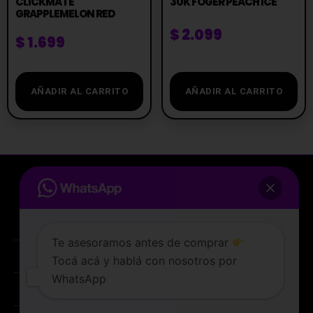
CLICKMATE
30K FOGER PEACH ICE
GRAPPLEMELON RED
$
2.099
$
1.699
AÑADIR AL CARRITO
AÑADIR AL CARRITO
Te asesoramos antes de comprar
Tocá acá y hablá con nosotros por
La tienda de vapeo mejor valorada de Uruguay.
WhatsApp
ATENCIÓN AL CLIENTE
Lunes a sabados de 10 a 19 hs
PREGUNTAS FRECUENTES