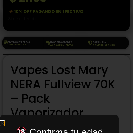
10% OFF PAGANDO EN EFECTIVO
Sin existencias
ENVIOS EN EL DIA
INSTRUCCIONES
GARANTIA
COMPRANDO HASTA 18HS
ASESORAMIENTO
COMPRA SEGURO
Vapes Lost Mary
NERA Fullview 70K
– Pack
Vaporizador
Descartable
Confirma tu edad