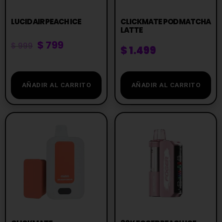
LUCID AIR PEACH ICE
CLICKMATE POD MATCHA
LATTE
$
799
$
999
$
1.499
AÑADIR AL CARRITO
AÑADIR AL CARRITO