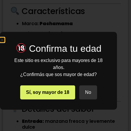
Características
Marca:
Pachamama
Sabor:
Apple Tobacco
Tipo:
Sales de nicotina TFN
Confirma tu edad
Presentación:
30 ml
Este sitio es exclusivo para mayores de 18
Nicotina disponible:
24 mg / 50 mg
años.
Perfil tabaco con nota frutal fresca
¿Confirmás que sos mayor de edad?
Calada suave y estable
Sí, soy mayor de 18
No
Ideal para pods recargables (MTL)
Detalles del sabor
Entrada:
manzana fresca y levemente
dulce