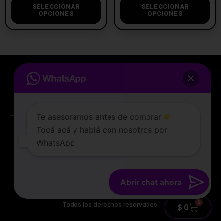
SELECCIONAR
SELECCIONAR
OPCIONES
OPCIONES
Te asesoramos antes de comprar
Tocá acá y hablá con nosotros por
La tienda de vapeo mejor valorada de Uruguay.
WhatsApp
ATENCIÓN AL CLIENTE
Lunes a sabados de 10 a 19 hs
PREGUNTAS FRECUENTES
TERMINOS Y CONDICIONES
Abrir chat ahora
© 2022 TIENDAVAPER.UY
0
Todos los derechos reservados.
$
0