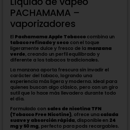
Liquido de vapeo
PACHAMAMA –
vaporizadores
El
Pachamama Apple Tobacco
combina un
tabaco refinado y seco
con el toque
ligeramente dulce y fresco de la
manzana
verde
, creando un perfil equilibrado y
diferente a los tabacos tradicionales.
La manzana aporta frescura sin invadir el
carácter del tabaco, logrando una
experiencia más ligera y moderna. Ideal para
quienes buscan algo clásico, pero con un giro
sutil que lo hace más llevadero durante todo
el día.
Formulado con
sales de nicotina TFN
(Tobacco Free Nicotine)
, ofrece una
calada
suave y absorción rápida
, disponible en
24
mg y 50 mg
, perfecto para pods recargables.