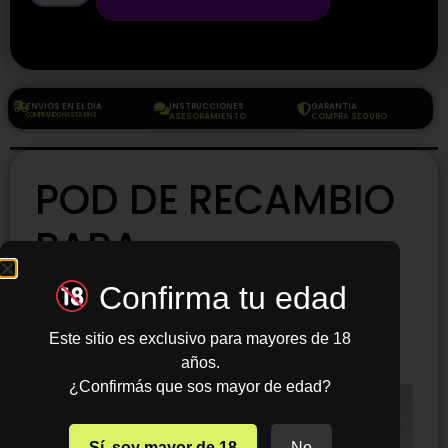
ENVIOS EN EL DIA
INSTRUCCIONES
GARANTIA
COMPRANDO HASTA 18HS
ASESORAMIENTO
COMPRA SEGURO
POD DE RECAMBIO
PARA
VAPORIZADOR
Confirma tu edad
SMOK NOVO 2C
Este sitio es exclusivo para mayores de 18
años.
¿Confirmás que sos mayor de edad?
Sí, soy mayor de 18
No